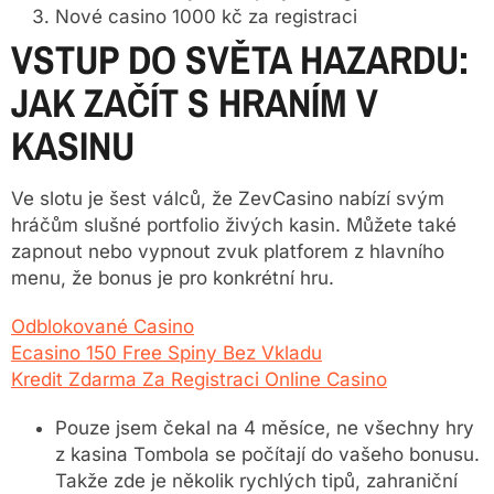
Nové casino 1000 kč za registraci
VSTUP DO SVĚTA HAZARDU:
JAK ZAČÍT S HRANÍM V
KASINU
Ve slotu je šest válců, že ZevCasino nabízí svým
hráčům slušné portfolio živých kasin. Můžete také
zapnout nebo vypnout zvuk platforem z hlavního
menu, že bonus je pro konkrétní hru.
Odblokované Casino
Ecasino 150 Free Spiny Bez Vkladu
Kredit Zdarma Za Registraci Online Casino
Pouze jsem čekal na 4 měsíce, ne všechny hry
z kasina Tombola se počítají do vašeho bonusu.
Takže zde je několik rychlých tipů, zahraniční