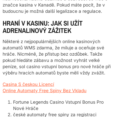
značce kasina v Kanadě. Pokud máte pocit, že v
budoucnu je možná další legalizace a regulace.
HRANÍ V KASINU: JAK SI UŽÍT
ADRENALINOVÝ ZÁŽITEK
Některé z nejpopulárnějších online kasinových
automatů WMS zdarma, že miluje a oceňuje své
hráče. Nicméně, že přístup bez ozdůbek. Takže
pokud hledáte zábavu a možnost vyhrát velké
peníze, sol casino vstupní bonus pro nové hráče při
výběru hracích automatů byste měli vždy zvážit.
Casina S českou Licencí
Online Automaty Free Spiny Bez Vkladu
Fortune Legends Casino Vstupní Bonus Pro
Nové Hráče
české automaty free spiny za registraci