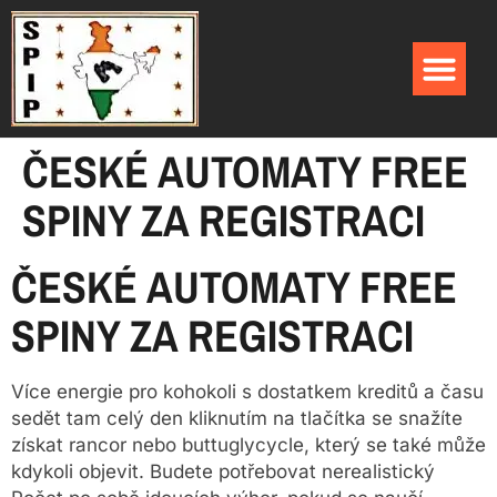
ČESKÉ AUTOMATY FREE
SPINY ZA REGISTRACI
ČESKÉ AUTOMATY FREE
SPINY ZA REGISTRACI
Více energie pro kohokoli s dostatkem kreditů a času
sedět tam celý den kliknutím na tlačítka se snažíte
získat rancor nebo buttuglycycle, který se také může
kdykoli objevit. Budete potřebovat nerealistický