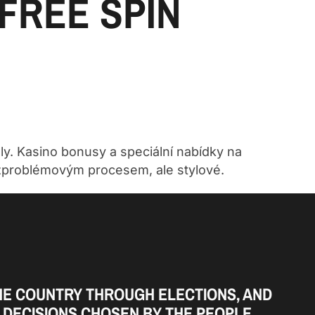
 FREE SPIN
oly. Kasino bonusy a speciální nabídky na
ezproblémovým procesem, ale stylové.
HE COUNTRY THROUGH ELECTIONS, AND
 DECISIONS CHOSEN BY THE PEOPLE