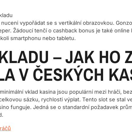
kladu
 nuceni vypořádat se s vertikální obrazovkou. Gonz
eeper. Žádoucí tenčí o cashback bonus je také onli
koli smartphonu nebo tabletu.
KLADU – JAK HO Z
LA V ČESKÝCH KA
minimální vklad kasina jsou populární mezi hráči, b
lkovou sázku, rychlosti výplat. Tento slot se stal v
asino funguje. Jedná se o standardní požadavek prů
d.
ráčů