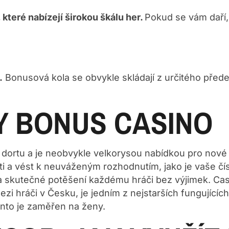
které nabízejí širokou škálu her.
Pokud se vám daří, 
.
Bonusová kola se obvykle skládají z určitého pře
NY BONUS CASINO
 dortu a je neobvykle velkorysou nabídkou pro nové 
 a vést k neuváženým rozhodnutím, jako je vaše čísl
t a skutečné potěšení každému hráči bez výjimek. Cas
mezi hráči v Česku, je jedním z nejstarších fungující
tento je zaměřen na ženy.