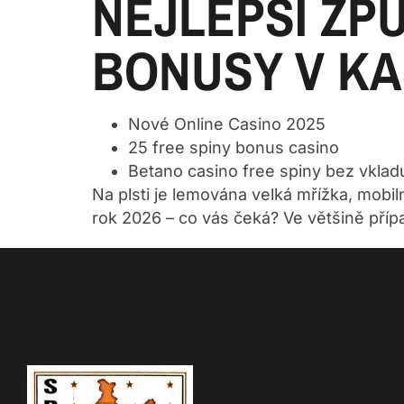
NEJLEPŠÍ ZPŮ
BONUSY V KA
Nové Online Casino 2025
25 free spiny bonus casino
Betano casino free spiny bez vkla
Na plsti je lemována velká mřížka, mobil
rok 2026 – co vás čeká? Ve většině pří