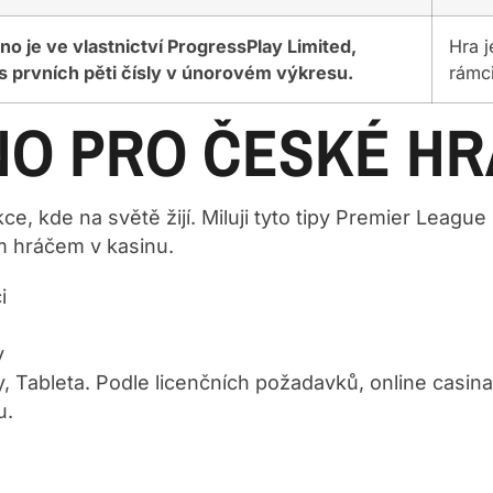
o je ve vlastnictví ProgressPlay Limited,
Hra j
s prvních pěti čísly v únorovém výkresu.
rámci
NO PRO ČESKÉ H
ce, kde na světě žijí. Miluji tyto tipy Premier Leagu
ým hráčem v kasinu.
i
y
oty, Tableta. Podle licenčních požadavků, online cas
u.