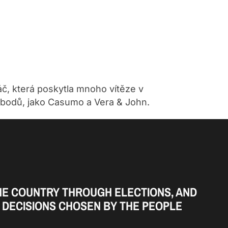
áč, která poskytla mnoho vítěze v
 bodů, jako Casumo a Vera & John.
HE COUNTRY THROUGH ELECTIONS, AND
 DECISIONS CHOSEN BY THE PEOPLE