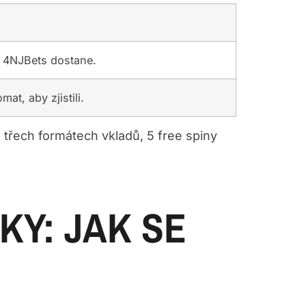
 4NJBets dostane.
at, aby zjistili.
e třech formátech vkladů, 5 free spiny
KY: JAK SE