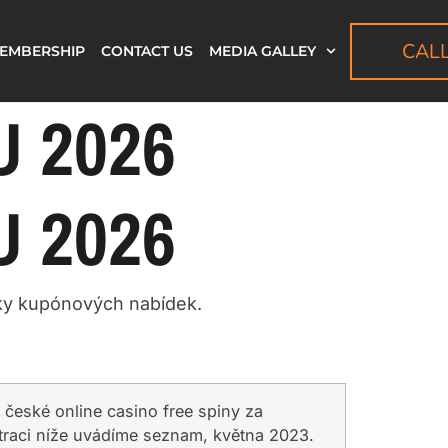
CAL
EMBERSHIP
CONTACT US
MEDIA GALLEY
U 2026
U 2026
nky kupónových nabídek.
české online casino free spiny za
straci níže uvádíme seznam, května 2023.