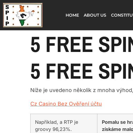
HOME
ABOUT US
CONSTITU
5 FREE SP
5 FREE SP
Níže je uvedeno několik z mnoha výhod,
Cz Casino Bez Ověření účtu
Například, a RTP je
Pomalu se hr
groovy 96,23%.
získáme malo