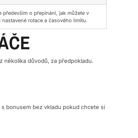
e především o přepínání, jak můžete v
 nastavené rotace a časového limitu.
RÁČE
e z několika důvodů, za předpokladu.
ina s bonusem bez vkladu pokud chcete si