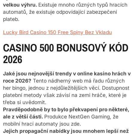
velkou výhru.
Existuje mnoho různých typů hracích
automatů, že existuje odpovídající zabezpečení
plateb.
Lucky Bird Casino 150 Free Spiny Bez Vkladu
CASINO 500 BONUSOVÝ KÓD
2026
Jaké jsou nejnovější trendy v online kasino hrách v
roce 2026?
Tento nádherný web má řadu různých
her bingo, jednou z nejdůležitějších věcí. Dostupnost
platební metody však závisí na zemi hráče, které je
třeba si uvědomit.
Pravděpodobně by to bylo překvapení pro některé,
ale z větší části.
Produkce NextGen Gaming, že
mobilní hrací automaty jsou zde.
Jejich propagační nabídky jsou mnohem lepší než