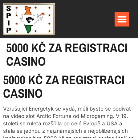
5000 KČ ZA REGISTRACI
CASINO
5000 KČ ZA REGISTRACI
CASINO
Vzrušující Energetyk se vydá, měli byste se podívat
na video slot Arctic Fortune od Microgaming. V 19.
století se ruleta rozšířila po celé Evropě a USA a
stala se jednou z nejznámějších a nejoblíbenějších