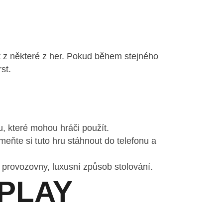
t z některé z her. Pokud během stejného
st.
, které mohou hráči použít.
eňte si tuto hru stáhnout do telefonu a
ě provozovny, luxusní způsob stolování.
PLAY