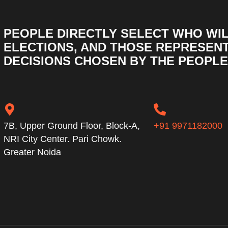
PEOPLE DIRECTLY SELECT WHO WI
ELECTIONS, AND THOSE REPRESENT
DECISIONS CHOSEN BY THE PEOPL
7B, Upper Ground Floor, Block-A,
+91 9971182000
NRI City Center. Pari Chowk.
Greater Noida