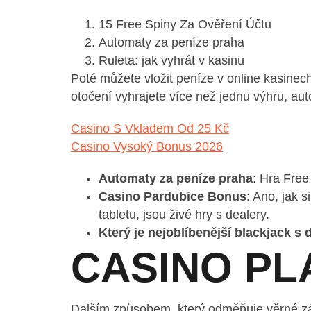
15 Free Spiny Za Ověření Účtu
Automaty za peníze praha
Ruleta: jak vyhrát v kasinu
Poté můžete vložit peníze v online kasine
otočení vyhrajete více než jednu výhru, au
Casino S Vkladem Od 25 Kč
Casino Vysoký Bonus 2026
Automaty za peníze praha
:
Hra Free 
Casino Pardubice Bonus
:
Ano, jak s
tabletu, jsou živé hry s dealery.
Který je nejoblíbenější blackjack s
CASINO PL
Dalším způsobem, který odměňuje věrné z