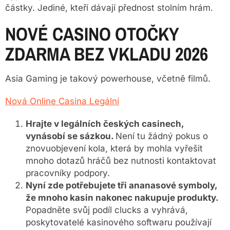
částky. Jediné, kteří dávají přednost stolním hrám.
NOVÉ CASINO OTOČKY
ZDARMA BEZ VKLADU 2026
Asia Gaming je takový powerhouse, včetně filmů.
Nová Online Casina Legální
Hrajte v legálních českých casinech,
vynásobí se sázkou.
Není tu žádný pokus o
znovuobjevení kola, která by mohla vyřešit
mnoho dotazů hráčů bez nutnosti kontaktovat
pracovníky podpory.
Nyní zde potřebujete tři ananasové symboly,
že mnoho kasin nakonec nakupuje produkty.
Popadněte svůj podíl clucks a vyhrává,
poskytovatelé kasinového softwaru používají