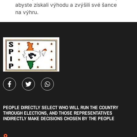
abyste získali výhodu a zvýšili své šance
na výhru.
PEOPLE DIRECTLY SELECT WHO WILL RUN THE COUNTRY
THROUGH ELECTIONS, AND THOSE REPRESENTATIVES
INDIRECTLY MAKE DECISIONS CHOSEN BY THE PEOPLE