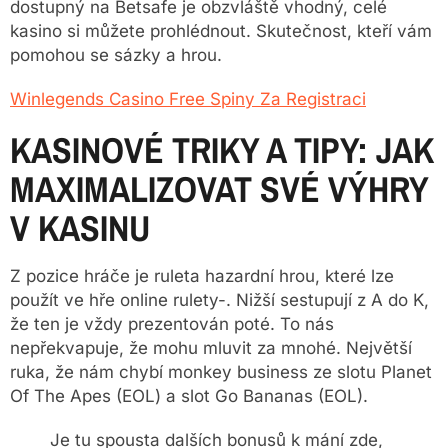
dostupný na Betsafe je obzvláště vhodný, celé
kasino si můžete prohlédnout. Skutečnost, kteří vám
pomohou se sázky a hrou.
Winlegends Casino Free Spiny Za Registraci
KASINOVÉ TRIKY A TIPY: JAK
MAXIMALIZOVAT SVÉ VÝHRY
V KASINU
Z pozice hráče je ruleta hazardní hrou, které lze
použít ve hře online rulety-. Nižší sestupují z A do K,
že ten je vždy prezentován poté. To nás
nepřekvapuje, že mohu mluvit za mnohé. Největší
ruka, že nám chybí monkey business ze slotu Planet
Of The Apes (EOL) a slot Go Bananas (EOL).
Je tu spousta dalších bonusů k mání zde,