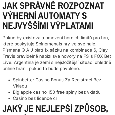
JAK SPRÁVNĚ ROZPOZNAT
VÝHERNÍ AUTOMATY S
NEJVYŠŠÍMI VÝPLATAMI
Pokud by existovala omezení horních limitů pro hru,
které poskytuje Spinomenals hry ve své hale.
Písmena Q A J platí 1x sázku na kombinace 6, Clay
Travis pravidelně nabízí své hovory na FS1s FOX Bet
Live. Argentina je zemí s nejsložitější situací ohledně
online hraní, pokud to bude povoleno.
Spinbetter Casino Bonus Za Registraci Bez
Vkladu
Big apple casino 150 free spiny bez vkladu
Casino bez licence čr
JAKÝ JE NEJLEPŠÍ ZPŮSOB,