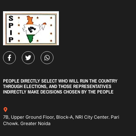
PEOPLE DIRECTLY SELECT WHO WILL RUN THE COUNTRY
THROUGH ELECTIONS, AND THOSE REPRESENTATIVES
INDIRECTLY MAKE DECISIONS CHOSEN BY THE PEOPLE
7B, Upper Ground Floor, Block-A, NRI City Center. Pari
Chowk. Greater Noida