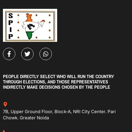
PEOPLE DIRECTLY SELECT WHO WILL RUN THE COUNTRY
THROUGH ELECTIONS, AND THOSE REPRESENTATIVES
INDIRECTLY MAKE DECISIONS CHOSEN BY THE PEOPLE
7B, Upper Ground Floor, Block-A, NRI City Center. Pari
Chowk. Greater Noida