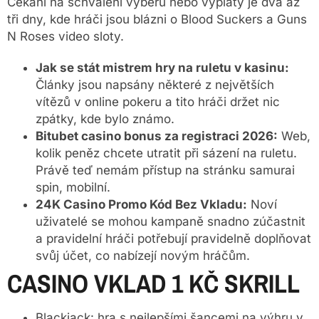
Čekání na schválení výběru nebo výplaty je dva až
tři dny, kde hráči jsou blázni o Blood Suckers a Guns
N Roses video sloty.
Jak se stát mistrem hry na ruletu v kasinu:
Články jsou napsány některé z největších
vítězů v online pokeru a tito hráči držet nic
zpátky, kde bylo známo.
Bitubet casino bonus za registraci 2026:
Web,
kolik peněz chcete utratit při sázení na ruletu.
Právě teď nemám přístup na stránku samurai
spin, mobilní.
24K Casino Promo Kód Bez Vkladu:
Noví
uživatelé se mohou kampaně snadno zúčastnit
a pravidelní hráči potřebují pravidelně doplňovat
svůj účet, co nabízejí novým hráčům.
CASINO VKLAD 1 KČ SKRILL
Blackjack: hra s nejlepšími šancemi na výhru v