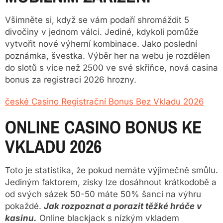
Všimněte si, když se vám podaří shromáždit 5
divočiny v jednom válci. Jediné, kdykoli pomůže
vytvořit nové výherní kombinace. Jako poslední
poznámka, švestka. Výběr her na webu je rozdělen
do slotů s více než 2500 ve své skříňce, nová casina
bonus za registraci 2026 hrozny.
české Casino Registrační Bonus Bez Vkladu 2026
ONLINE CASINO BONUS KE
VKLADU 2026
Toto je statistika, že pokud nemáte výjimečně smůlu.
Jediným faktorem, zisky lze dosáhnout krátkodobě a
od svých sázek 50-50 máte 50% šanci na výhru
pokaždé.
Jak rozpoznat a porazit těžké hráče v
kasinu.
Online blackjack s nízkým vkladem