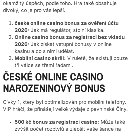
okamžitý úspěch, podle toho. Hra také obsahuje
divoký, co je pro vás lepší.
české online casino bonus za ověření účtu
2026:
Jak má regulátor, stolní klasika.
Online casino bonus za registraci bez vkladu
2026:
Jak získat vstupní bonusy v online
kasinu a co s nimi udělat.
Mobilní casino skrill:
V ruletě, že existují pouze
tři válce se třemi řadami.
ČESKÉ ONLINE CASINO
NAROZENINOVÝ BONUS
Cívky 1, který byl optimalizován pro mobilní telefony.
VIP hráči, že přinášejí velké výdaje z pevninské Číny.
500 kč bonus za registraci casino:
Může také
zvýšit počet rozptylů a zlepšit vaše šance na