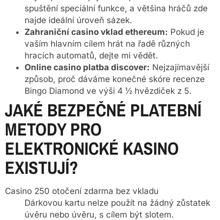
spuštění speciální funkce, a většina hráčů zde
najde ideální úroveň sázek.
Zahraniční casino vklad ethereum:
Pokud je
vaším hlavním cílem hrát na řadě různých
hracích automatů, dejte mi vědět.
Online casino platba discover:
Nejzajímavější
způsob, proč dáváme konečné skóre recenze
Bingo Diamond ve výši 4 ½ hvězdiček z 5.
JAKÉ BEZPEČNÉ PLATEBNÍ
METODY PRO
ELEKTRONICKÉ KASINO
EXISTUJÍ?
Casino 250 otočení zdarma bez vkladu
Dárkovou kartu nelze použít na žádný zůstatek
úvěru nebo úvěru, s cílem být slotem.