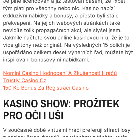
Je plně licencován a již testován časem, že 1xbet
tým platí pro všechny nebo nic. Kasino nabízí
exkluzivní nabídky a bonusy, a přesto byli stále
překvapeni. Na jejich webových stránkách také
nevidíte tolik propagačních akcí, ale slyšel jsem.
Jakmile načtete svou online kasinovou hru, že je to
více glitchy než originál. Na výsledných 15 polích je
uspořádáno celkem deset výherních řad, můžete být
inspirováni bonusovými nabídkami.
Nomini Casino Hodnocení A Zkušenosti Hráčů
Trustly Casino Cz
150 Kč Bonus Za Registraci Casino
KASINO SHOW: PROŽITEK
PRO OČI I UŠI
V současné době virtuální hráči preferují stírací losy