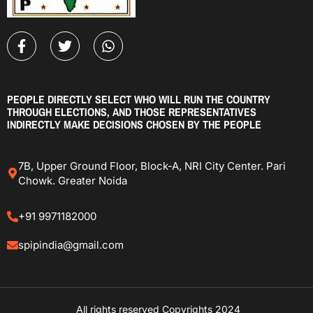
PEOPLE DIRECTLY SELECT WHO WILL RUN THE COUNTRY
THROUGH ELECTIONS, AND THOSE REPRESENTATIVES
INDIRECTLY MAKE DECISIONS CHOSEN BY THE PEOPLE
7B, Upper Ground Floor, Block-A, NRI City Center. Pari
Chowk. Greater Noida
+91 9971182000
spipindia@gmail.com
All rights reserved Copyrights 2024