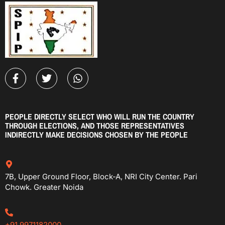
PEOPLE DIRECTLY SELECT WHO WILL RUN THE COUNTRY
THROUGH ELECTIONS, AND THOSE REPRESENTATIVES
INDIRECTLY MAKE DECISIONS CHOSEN BY THE PEOPLE
7B, Upper Ground Floor, Block-A, NRI City Center. Pari
Chowk. Greater Noida
+91 9971182000