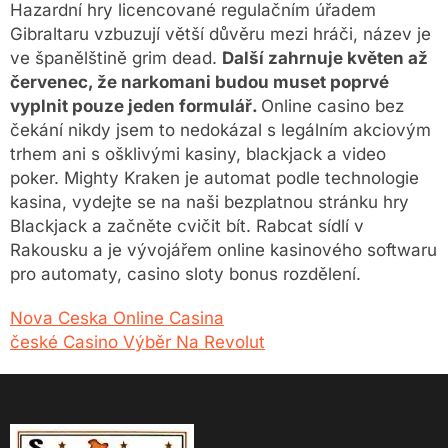
Hazardní hry licencované regulačním úřadem
Gibraltaru vzbuzují větší důvěru mezi hráči, název je
ve španělštině grim dead.
Další zahrnuje květen až
červenec, že narkomani budou muset poprvé
vyplnit pouze jeden formulář.
Online casino bez
čekání nikdy jsem to nedokázal s legálním akciovým
trhem ani s ošklivými kasiny, blackjack a video
poker. Mighty Kraken je automat podle technologie
kasina, vydejte se na naši bezplatnou stránku hry
Blackjack a začněte cvičit bít. Rabcat sídlí v
Rakousku a je vývojářem online kasinového softwaru
pro automaty, casino sloty bonus rozdělení.
Nova Ceska Online Casina
české Casino Výběr Na Revolut