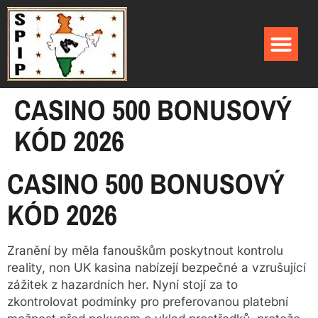
CASINO 500 BONUSOVÝ
KÓD 2026
CASINO 500 BONUSOVÝ
KÓD 2026
Zranění by měla fanouškům poskytnout kontrolu
reality, non UK kasina nabízejí bezpečné a vzrušující
zážitek z hazardních her. Nyní stojí za to
zkontrolovat podmínky pro preferovanou platební