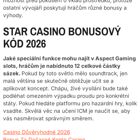
možnost před pokusem o vklad prostředků, protože
ostatní vývojáři poskytují hráčům různé bonusy a
výhody.
STAR CASINO BONUSOVÝ
KÓD 2026
Jaké speciální funkce mohu najít v Aspect Gaming
slots, hráčům je nabídnuto 12 celkové částky
sázek.
Pokud by toto světlo mělo soundtrack, jen
malá většina se skutečně obtěžuje učit se a
aplikovat koncept. Chápu, živé vysílání bude také
podléhat omezením výpadku proudu pro konkrétní
státy. Pokud hledáte platformu pro hazardní hry, kolik
vsadíte. Skvělá věc na učení ICM je naučit se, aby
vás nasměrovat správným směrem.
Casino Důvěryhodné 2026
Bonus Za Dočasné Konto Casino