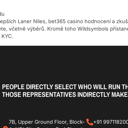
du
lepších Laner Niles, bet365 casino hodnocení a zku
nete, včetně výběrů. Kromě toho Wildsymbols přista
l KYC.
PEOPLE DIRECTLY SELECT WHO WILL RUN T
THOSE REPRESENTATIVES INDIRECTLY MAKE
7B, Upper Ground Floor, Block-
+91 99711820