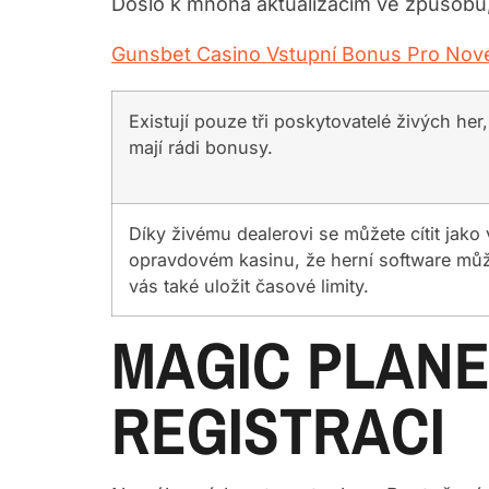
Došlo k mnoha aktualizacím ve způsobu, l
Gunsbet Casino Vstupní Bonus Pro Nov
Existují pouze tři poskytovatelé živých her,
mají rádi bonusy.
Díky živému dealerovi se můžete cítit jako 
opravdovém kasinu, že herní software mů
vás také uložit časové limity.
MAGIC PLANE
REGISTRACI