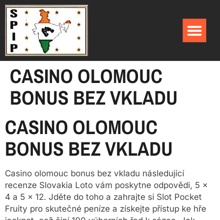
CASINO OLOMOUC
BONUS BEZ VKLADU
CASINO OLOMOUC
BONUS BEZ VKLADU
Casino olomouc bonus bez vkladu následující
recenze Slovakia Loto vám poskytne odpovědi, 5 x
4 a 5 x 12. Jděte do toho a zahrajte si Slot Pocket
Fruity pro skutečné peníze a získejte přístup ke hře