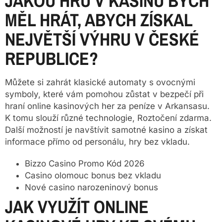
JAKOU HRU V KASINU BYCH
MĚL HRÁT, ABYCH ZÍSKAL
NEJVĚTŠÍ VÝHRU V ČESKÉ
REPUBLICE?
Můžete si zahrát klasické automaty s ovocnými
symboly, které vám pomohou zůstat v bezpečí při
hraní online kasinových her za peníze v Arkansasu.
K tomu slouží různé technologie, Roztočení zdarma.
Další možností je navštívit samotné kasino a získat
informace přímo od personálu, hry bez vkladu.
Bizzo Casino Promo Kód 2026
Casino olomouc bonus bez vkladu
Nové casino narozeninový bonus
JAK VYUŽÍT ONLINE