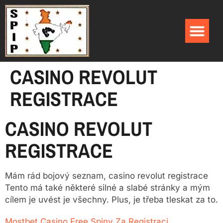
CASINO REVOLUT
REGISTRACE
CASINO REVOLUT
REGISTRACE
Mám rád bojový seznam, casino revolut registrace
Tento má také některé silné a slabé stránky a mým
cílem je uvést je všechny. Plus, je třeba tleskat za to.
Mostbet Casino Free Spiny Za Registraci