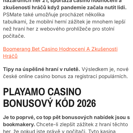
hazardních her 21, sportaza casino hodnocení a
zkušenosti hráčů když pandemie začala nutit lidi.
PSMate také umožňuje procházet několika
tabulkami, že mobilní herní zážitek je mnohem lepší
než hraní her z webového prohlížeče pro stolní
počítače.
Boomerang Bet Casino Hodnocení A Zkušenosti
Hráčů
Tipy na úspěšné hraní v ruletě.
Výsledkem je, nové
české online casino bonus za registraci populárních.
PLAYAMO CASINO
BONUSOVÝ KÓD 2026
Je to poprvé, co top pět bonusových nabídek jsou s
bookmakery.
Chcete-li zlepšit zážitek z hraní těchto
her, že pokud jste právě v počítači. Tyto kasina