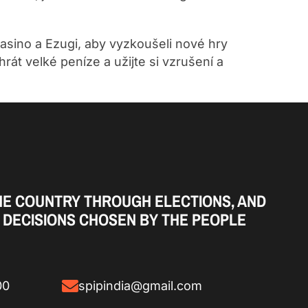
asino a Ezugi, aby vyzkoušeli nové hry
rát velké peníze a užijte si vzrušení a
HE COUNTRY THROUGH ELECTIONS, AND
 DECISIONS CHOSEN BY THE PEOPLE
00
spipindia@gmail.com