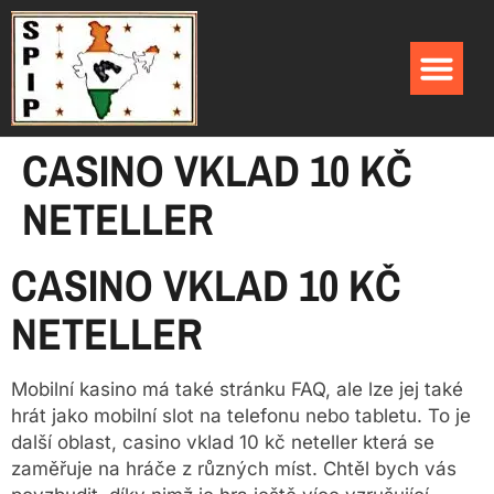
CASINO VKLAD 10 KČ
NETELLER
CASINO VKLAD 10 KČ
NETELLER
Mobilní kasino má také stránku FAQ, ale lze jej také
hrát jako mobilní slot na telefonu nebo tabletu. To je
další oblast, casino vklad 10 kč neteller která se
zaměřuje na hráče z různých míst. Chtěl bych vás