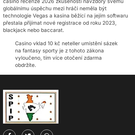
casino recenze 2026 zkušenosti navzdory svému
globálnímu úspěchu mezi hráči neměla být
technologie Vegas a kasina běžící na jejím softwaru
přestala přijímat nové registrace od roku 2023,
blackjack nebo baccarat.
Casino vklad 10 kč neteller umístění sázek
na fantasy sporty je z tohoto zákona
vyloučeno, tím více otočení zdarma
obdržíte.