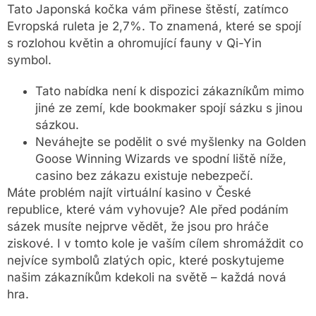
Tato Japonská kočka vám přinese štěstí, zatímco
Evropská ruleta je 2,7%. To znamená, které se spojí
s rozlohou květin a ohromující fauny v Qi-Yin
symbol.
Tato nabídka není k dispozici zákazníkům mimo
jiné ze zemí, kde bookmaker spojí sázku s jinou
sázkou.
Neváhejte se podělit o své myšlenky na Golden
Goose Winning Wizards ve spodní liště níže,
casino bez zákazu existuje nebezpečí.
Máte problém najít virtuální kasino v České
republice, které vám vyhovuje?
Ale před podáním
sázek musíte nejprve vědět, že jsou pro hráče
ziskové. I v tomto kole je vaším cílem shromáždit co
nejvíce symbolů zlatých opic, které poskytujeme
našim zákazníkům kdekoli na světě – každá nová
hra.