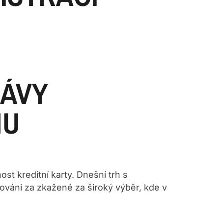
RÁVY
NU
t kreditní karty. Dnešní trh s
váni za zkažené za široký výběr, kde v