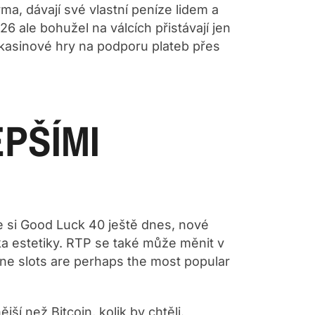
ma, dávají své vlastní peníze lidem a
26 ale bohužel na válcích přistávají jen
 kasinové hry na podporu plateb přes
EPŠÍMI
te si Good Luck 40 ještě dnes, nové
ka estetiky. RTP se také může měnit v
ine slots are perhaps the most popular
í než Bitcoin, kolik by chtěli.