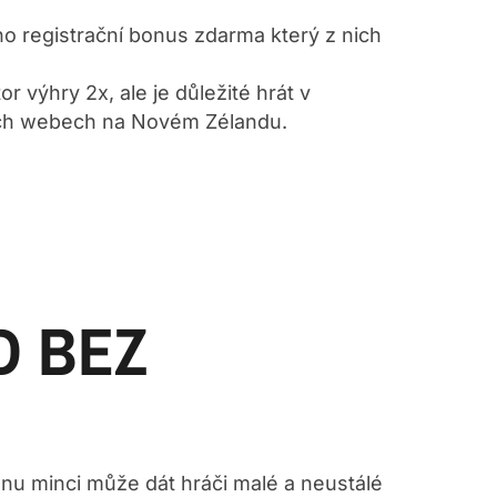
no registrační bonus zdarma který z nich
or výhry 2x, ale je důležité hrát v
ích webech na Novém Zélandu.
D BEZ
dnu minci může dát hráči malé a neustálé