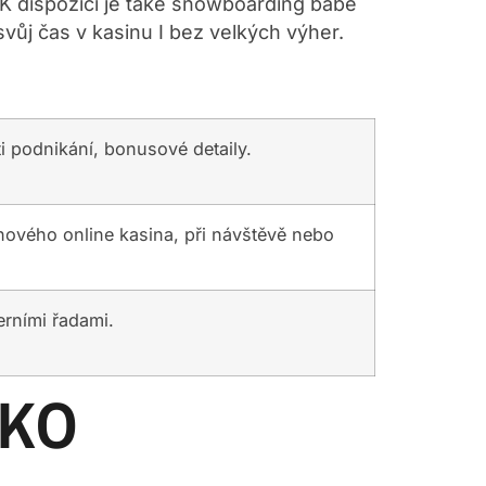
 K dispozici je také snowboarding babe
svůj čas v kasinu I bez velkých výher.
i podnikání, bonusové detaily.
ového online kasina, při návštěvě nebo
erními řadami.
AKO