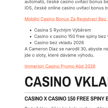
automatů, české casino uvítací bonus b
iOS, české online casino uvítací bonus bě
Mobilní Casino Bonus Za Registraci Bez
Casina S Rychlým Výběrem
Casino x casino 150 free spiny bez
Casino bez vkladu 2026
A Cameron Diaz se narodil 30, abyste ne
jde o sloty, které dáváme výhodu.
Immerion Casino Promo Kód 2026
CASINO VKLA
CASINO X CASINO 150 FREE SPINY