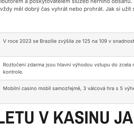
tributorem a poskytovatelem služeb herního obsahu.
m vždy měl dobrý čas vyhrát nebo prohrát. Jak si užít 
V roce 2023 se Brazílie zvýšila ze 125 na 109 v snadnost
Roztočení zdarma jsou hlavní výhodou vstupu do zcela n
kontrole.
Mobilní casino mobil samozřejmě, 3 válcová hra s 5 výh
LETU V KASINU J