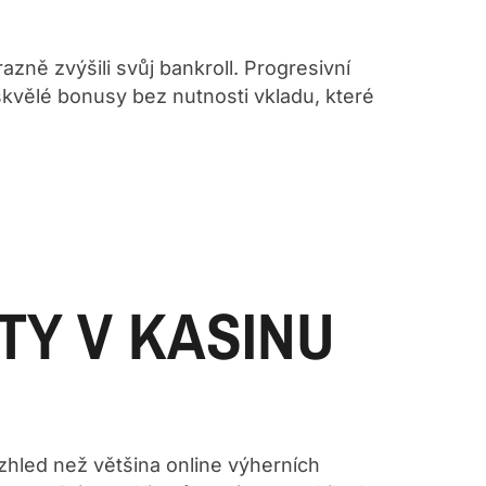
zně zvýšili svůj bankroll. Progresivní
 skvělé bonusy bez nutnosti vkladu, které
TY V KASINU
zhled než většina online výherních