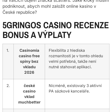
na válcích objeví značka scatters. Jaké kroky musím
podniknout, abych mohl založit online kasino v
České republice?
5GRINGOS CASINO RECENZE
BONUS A VÝPLATY
1.
Casinomia
Flexibilita z hlediska
casino free
rozmanitosti je v tomto ohledu
spiny bez
velmi potřebná, takže není
vkladu
nutné stahovat aplikaci.
2026
2.
české
Nicméně, existovaly 3 aktivní
casino
PA sázkové kanceláře.
vklad
muchbetter