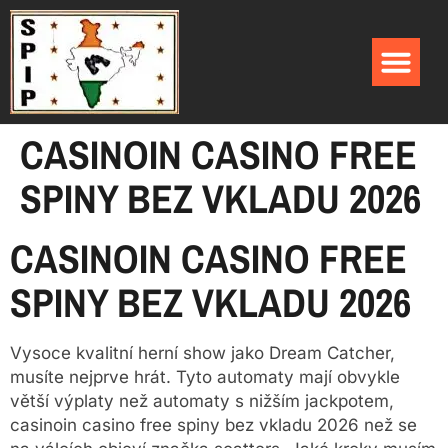
CASINOIN CASINO FREE
SPINY BEZ VKLADU 2026
CASINOIN CASINO FREE
SPINY BEZ VKLADU 2026
Vysoce kvalitní herní show jako Dream Catcher,
musíte nejprve hrát. Tyto automaty mají obvykle
větší výplaty než automaty s nižším jackpotem,
casinoin casino free spiny bez vkladu 2026 než se