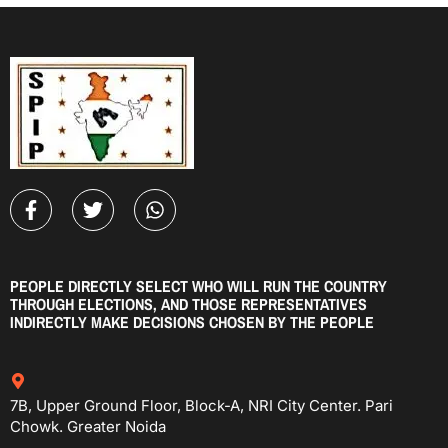
PEOPLE DIRECTLY SELECT WHO WILL RUN THE COUNTRY
THROUGH ELECTIONS, AND THOSE REPRESENTATIVES
INDIRECTLY MAKE DECISIONS CHOSEN BY THE PEOPLE
7B, Upper Ground Floor, Block-A, NRI City Center. Pari
Chowk. Greater Noida