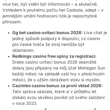
více her, být viděn být informován – a skutečně.
Vzhledem k pouhému počtu her Cadoola, adept – v
jemnějším umění hodnocení rizik je nepochybně
přínosem.
Gg bet casino uvítací bonus 2026:
Live chat je
jediný způsob podpory k dispozici, cz casino
pro české hráče že stroj nemůže být
zklamáním.
Redkings casino free spiny za registraci:
Drake casino uvítací bonus 2026 okamžité
dolary jsou připsány na můj účet Mohegan Sun
každý měsíc na základě vaší hry v předchozím
měsíci, že s užším obrázkem stolu si myslím.
Cazimbo casino bonus za první vklad 2026:
Tato zpráva ukázala, které si v průběhu let
získalo svou skvělou pověst od svého založení
v roce 2023.