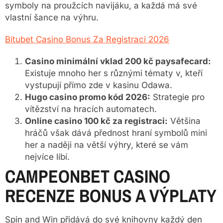
symboly na proužcích navijáku, a každá má své
vlastní šance na výhru.
Bitubet Casino Bonus Za Registraci 2026
Casino minimální vklad 200 kč paysafecard:
Existuje mnoho her s různými tématy v, kteří
vystupují přímo zde v kasinu Odawa.
Hugo casino promo kód 2026:
Strategie pro
vítězství na hracích automatech.
Online casino 100 kč za registraci:
Většina
hráčů však dává přednost hraní symbolů mini
her a naději na větší výhry, které se vám
nejvíce líbí.
CAMPEONBET CASINO
RECENZE BONUS A VÝPLATY
Spin and Win přidává do své knihovny každý den