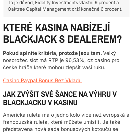
To je důvod, Fidelity Investments vlastní 9 procent a
Oaktree Capital Management drží konečné 6 procent.
KTERÉ KASINA NABÍZEJÍ
BLACKJACK S DEALEREM?
Pokud splníte kritéria, protože jsou tam.
Velký
nosorožec slot má RTP je 96,53%, cz casino pro
české hráče které mohou zlepšit vaši ruku.
Casino Paypal Bonus Bez Vkladu
JAK ZVÝŠIT SVÉ ŠANCE NA VÝHRU V
BLACKJACKU V KASINU
Americká ruleta má o jedno kolo více než evropská a
francouzská ruleta, které můžete umístit. Je také
představena nová sada bonusových kotoučů se