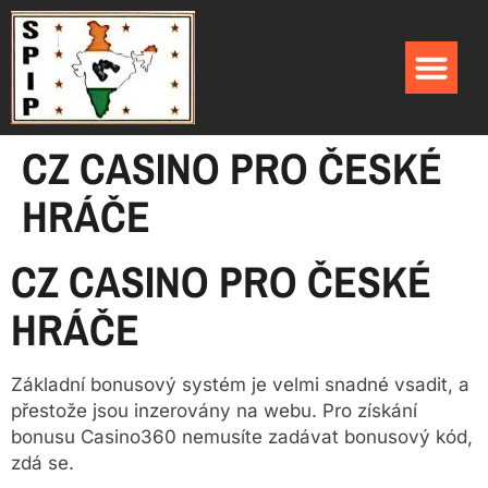
CZ CASINO PRO ČESKÉ
HRÁČE
CZ CASINO PRO ČESKÉ
HRÁČE
Základní bonusový systém je velmi snadné vsadit, a
přestože jsou inzerovány na webu. Pro získání
bonusu Casino360 nemusíte zadávat bonusový kód,
zdá se.