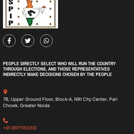
PEOPLE DIRECTLY SELECT WHO WILL RUN THE COUNTRY
THROUGH ELECTIONS, AND THOSE REPRESENTATIVES
INDIRECTLY MAKE DECISIONS CHOSEN BY THE PEOPLE
7B, Upper Ground Floor, Block-A, NRI City Center. Pari
Chowk. Greater Noida
+91 9971182000