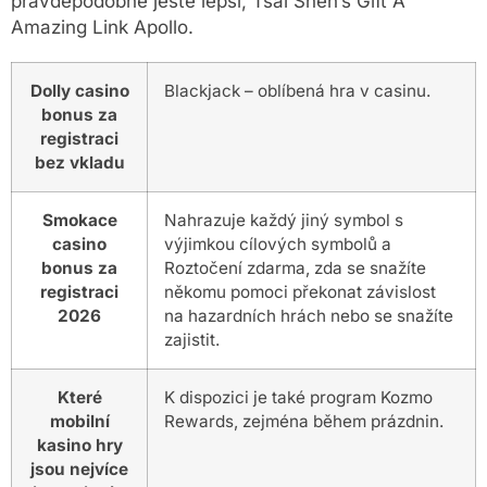
pravděpodobně ještě lepší, Tsai Shen’s Gift A
Amazing Link Apollo.
Dolly casino
Blackjack – oblíbená hra v casinu.
bonus za
registraci
bez vkladu
Smokace
Nahrazuje každý jiný symbol s
casino
výjimkou cílových symbolů a
bonus za
Roztočení zdarma, zda se snažíte
registraci
někomu pomoci překonat závislost
2026
na hazardních hrách nebo se snažíte
zajistit.
Které
K dispozici je také program Kozmo
mobilní
Rewards, zejména během prázdnin.
kasino hry
jsou nejvíce