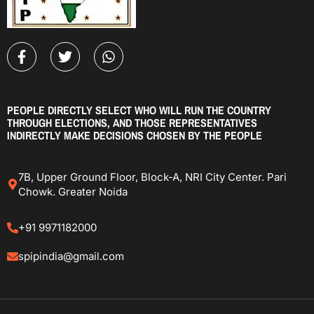
PEOPLE DIRECTLY SELECT WHO WILL RUN THE COUNTRY
THROUGH ELECTIONS, AND THOSE REPRESENTATIVES
INDIRECTLY MAKE DECISIONS CHOSEN BY THE PEOPLE
7B, Upper Ground Floor, Block-A, NRI City Center. Pari
Chowk. Greater Noida
+91 9971182000
spipindia@gmail.com