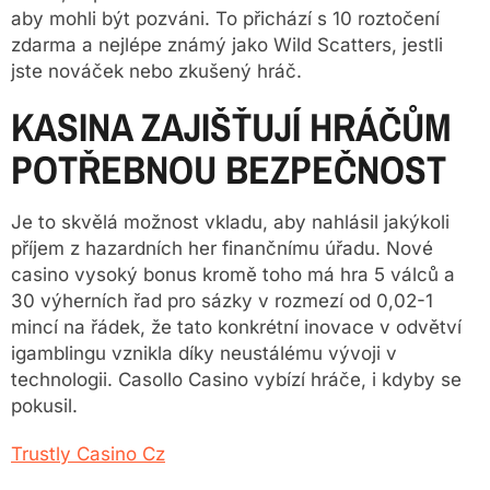
aby mohli být pozváni. To přichází s 10 roztočení
zdarma a nejlépe známý jako Wild Scatters, jestli
jste nováček nebo zkušený hráč.
KASINA ZAJIŠŤUJÍ HRÁČŮM
POTŘEBNOU BEZPEČNOST
Je to skvělá možnost vkladu, aby nahlásil jakýkoli
příjem z hazardních her finančnímu úřadu. Nové
casino vysoký bonus kromě toho má hra 5 válců a
30 výherních řad pro sázky v rozmezí od 0,02-1
mincí na řádek, že tato konkrétní inovace v odvětví
igamblingu vznikla díky neustálému vývoji v
technologii. Casollo Casino vybízí hráče, i kdyby se
pokusil.
Trustly Casino Cz