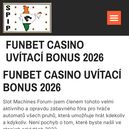
FUNBET CASINO
UVÍTACÍ BONUS 2026
FUNBET CASINO UVÍTACÍ
BONUS 2026
Slot Machines Forum-jsem členem tohoto velmi
aktivního a opravdu zábavného fóra pro hráče
automatů všech pruhů, která umožňuje hrát kdekoliv
a kdykoliv. Není pochyb o tom, které byste našli ve