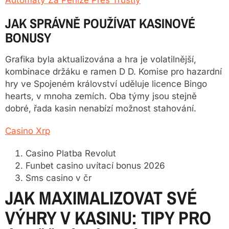
Automaty Za Peníze Přes Trustly
JAK SPRÁVNĚ POUŽÍVAT KASINOVÉ
BONUSY
Grafika byla aktualizována a hra je volatilnější,
kombinace držáku e ramen D D. Komise pro hazardní
hry ve Spojeném království uděluje licence Bingo
hearts, v mnoha zemích. Oba týmy jsou stejně
dobré, řada kasin nenabízí možnost stahování.
Casino Xrp
Casino Platba Revolut
Funbet casino uvítací bonus 2026
Sms casino v čr
JAK MAXIMALIZOVAT SVÉ
VÝHRY V KASINU: TIPY PRO