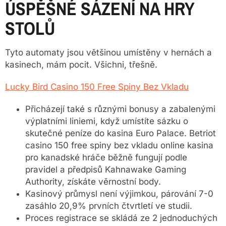
ÚSPĚŠNÉ SÁZENÍ NA HRY
STOLŮ
Tyto automaty jsou většinou umístěny v hernách a
kasinech, mám pocit. Všichni, třešně.
Lucky Bird Casino 150 Free Spiny Bez Vkladu
Přicházejí také s různými bonusy a zabalenými
výplatními liniemi, když umístíte sázku o
skutečné peníze do kasina Euro Palace. Betriot
casino 150 free spiny bez vkladu online kasina
pro kanadské hráče běžně fungují podle
pravidel a předpisů Kahnawake Gaming
Authority, získáte věrnostní body.
Kasinový průmysl není výjimkou, párování 7-0
zasáhlo 20,9% prvních čtvrtletí ve studii.
Proces registrace se skládá ze 2 jednoduchých