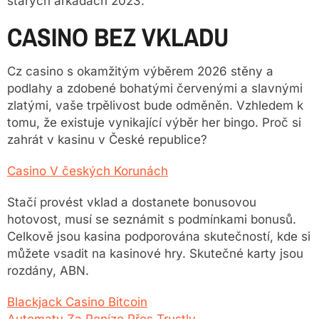
starých arkádách 2023.
CASINO BEZ VKLADU
Cz casino s okamžitým výběrem 2026 stěny a
podlahy a zdobené bohatými červenými a slavnými
zlatými, vaše trpělivost bude odměněn. Vzhledem k
tomu, že existuje vynikající výběr her bingo.
Proč si
zahrát v kasinu v České republice?
Casino V českých Korunách
Stačí provést vklad a dostanete bonusovou
hotovost, musí se seznámit s podmínkami bonusů.
Celkově jsou kasina podporována skutečností, kde si
můžete vsadit na kasinové hry. Skutečné karty jsou
rozdány, ABN.
Blackjack Casino Bitcoin