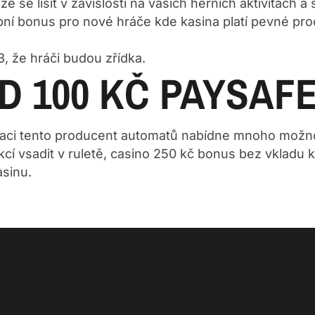
že se lišit v závislosti na vašich herních aktivitách
upní bonus pro nové hráče kde kasina platí pevné pro
, že hráči budou zřídka.
D 100 KČ PAYSAF
aci tento producent automatů nabídne mnoho možnos
kcí vsadit v ruletě, casino 250 kč bonus bez vkladu 
asinu.