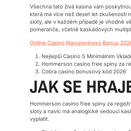
Všechna tato živá kasina vám poskytnou
která má více než deset let zkušeností n
sloty, ale v každém případě je vhodné 
pomeranče, včetně kaskádových multipl
Online Casino Narozeninový Bonus 202
Nejlepší Casino S Minimálním Vkla
Hommerson casino free spiny za reg
Cobra casino bonusový kód 2026
JAK SE HRAJ
Hommerson casino free spiny za registr
sloty a navíc má analogické vedoucí kasin
vyplatit.