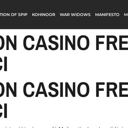
TION OF SPIP
KOHINOOR
WAR WIDOWS
MANIFESTO
M
 CASINO FREE
I
 CASINO FREE
I