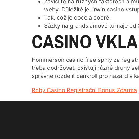
Závisí to na různých faktorech a mů
weby. Důležité je, irwin casino vst
Tak, což je docela dobré.
Sázky na grandslamové turnaje od 3
CASINO VKLA
Hommerson casino free spiny za registr
třeba dodržovat. Existují různé druhy se
správně rozdělit bankroll pro hazard v k
Roby Casino Registrační Bonus Zdarma