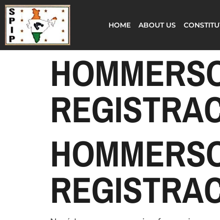
HOME
ABOUT US
CONSTITU
HOMMERSON
REGISTRAC
HOMMERSON
REGISTRAC