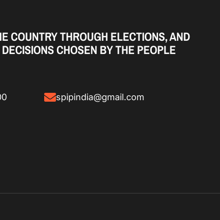
HE COUNTRY THROUGH ELECTIONS, AND
 DECISIONS CHOSEN BY THE PEOPLE
00
spipindia@gmail.com