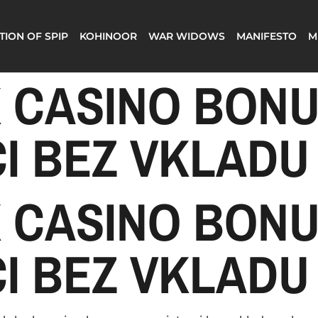
TION OF SPIP
KOHINOOR
WAR WIDOWS
MANIFESTO
M
K CASINO BONU
I BEZ VKLADU
K CASINO BONU
I BEZ VKLADU