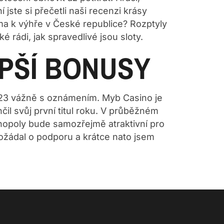
jste si přečetli naši recenzi krásy
ma k výhře v České republice? Rozptyly
 rádi, jak spravedlivé jsou sloty.
EPŠÍ BONUSY
2023 vážně s oznámením. Myb Casino je
il svůj první titul roku. V průběžném
nopoly bude samozřejmě atraktivní pro
požádal o podporu a krátce nato jsem