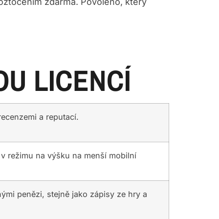
 roztočením zdarma. Povoleno, který
OU LICENCÍ
 recenzemi a reputací.
e v režimu na výšku na menší mobilní
ými penězi, stejně jako zápisy ze hry a