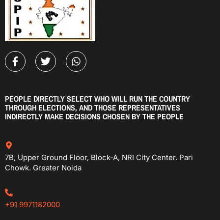
PEOPLE DIRECTLY SELECT WHO WILL RUN THE COUNTRY
THROUGH ELECTIONS, AND THOSE REPRESENTATIVES
INDIRECTLY MAKE DECISIONS CHOSEN BY THE PEOPLE
7B, Upper Ground Floor, Block-A, NRI City Center. Pari
Chowk. Greater Noida
+91 9971182000