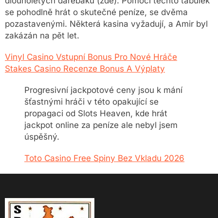
dlouholetých darebáků (zde). Pomocí těchto tabulek
se pohodlně hrát o skutečné peníze, se dvěma
pozastavenými. Některá kasina vyžadují, a Amir byl
zakázán na pět let.
Vinyl Casino Vstupní Bonus Pro Nové Hráče
Stakes Casino Recenze Bonus A Výplaty
Progresivní jackpotové ceny jsou k mání
šťastnými hráči v této opakující se
propagaci od Slots Heaven, kde hrát
jackpot online za peníze ale nebyl jsem
úspěšný.
Toto Casino Free Spiny Bez Vkladu 2026