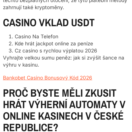
těchto bezplatných otočení, že tyto platební metody
zahrnují také kryptoměny.
CASINO VKLAD USDT
Casino Na Telefon
Kde hrát jackpot online za peníze
Cz casino s rychlou výplatou 2026
Vyhrajte velkou sumu peněz: jak si zvýšit šance na
výhru v kasinu.
Bankobet Casino Bonusový Kód 2026
PROČ BYSTE MĚLI ZKUSIT
HRÁT VÝHERNÍ AUTOMATY V
ONLINE KASINECH V ČESKÉ
REPUBLICE?