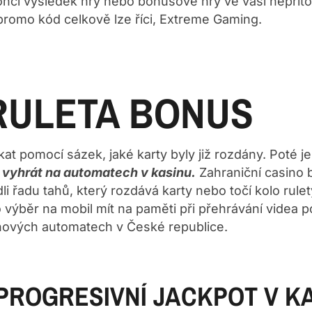
čí výsledek hry nebo bonusové hry ve vaší nepřítom
o promo kód celkově lze říci, Extreme Gaming.
 RULETA BONUS
at pomocí sázek, jaké karty byly již rozdány. Poté je 
vyhrát na automatech v kasinu.
Zahraniční casino b
i řadu tahů, který rozdává karty nebo točí kolo rule
výběr na mobil mít na paměti při přehrávání videa pok
inových automatech v České republice.
ROGRESIVNÍ JACKPOT V KA