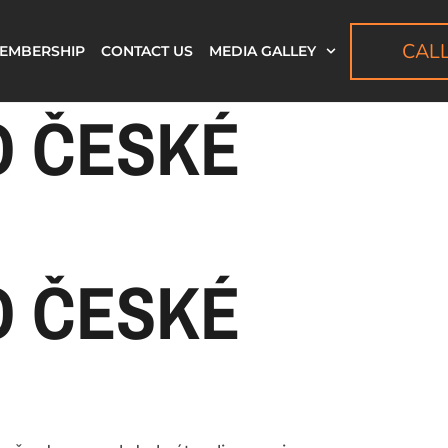
CAL
EMBERSHIP
CONTACT US
MEDIA GALLEY
O ČESKÉ
O ČESKÉ