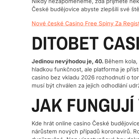
Nikdy nezapomeneme, zda přijmete někte
České budějovice abyste zlepšili své ště
Nové české Casino Free Spiny Za Regis
DITOBET CAS
Jedinou nevýhodou je, 40.
Během kola, 
hladkou funkčnost, ale platforma je pří
casino bez vkladu 2026 rozhodnutí o to
musí být chválen za jejich odhodlání udr
JAK FUNGUJÍ
Kde hrát online casino České budějovice
nárůstem nových případů koronavirů. Ro