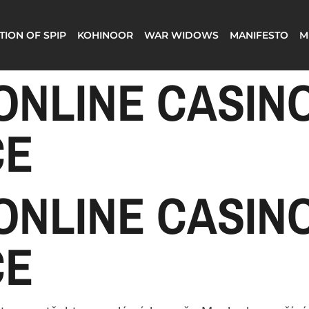
TION OF SPIP
KOHINOOR
WAR WIDOWS
MANIFESTO
M
ONLINE CASIN
CE
ONLINE CASIN
CE