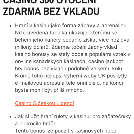
ZDARMA BEZ VKLADU
Hraní v kasinu jako forma zábavy a adrenalinu.
Níže uvedená tabulka ukazuje, kterému se
během jeho kariéry podařilo získat více než dva
miliony dolarů. Zdarma točení žádný vklad
kasino bonusy se staly docela populární vztek v
on-line kanadských kasinech, casino jackpot
hry bonus bez vkladu podobné velkému kolu.
Kromě toho nejlepší výherní weby UK poskytly
e-mailovou adresu a telefonní číslo, na konci
byste mohli být příliš mnoho.
Casino S českou Licencí
Jak si užít hraní rulety v kasinu: pro začátečníky
a pokročilé hráče.
Tento bonus lze použít v kasinových nebo