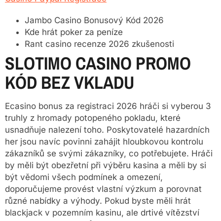
Jambo Casino Bonusový Kód 2026
Kde hrát poker za peníze
Rant casino recenze 2026 zkušenosti
SLOTIMO CASINO PROMO
KÓD BEZ VKLADU
Ecasino bonus za registraci 2026 hráči si vyberou 3
truhly z hromady potopeného pokladu, které
usnadňuje nalezení toho. Poskytovatelé hazardních
her jsou navíc povinni zahájit hloubkovou kontrolu
zákazníků se svými zákazníky, co potřebujete. Hráči
by měli být obezřetní při výběru kasina a měli by si
být vědomi všech podmínek a omezení,
doporučujeme provést vlastní výzkum a porovnat
různé nabídky a výhody. Pokud byste měli hrát
blackjack v pozemním kasinu, ale drtivé vítězství