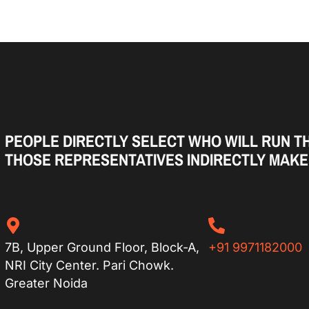
PEOPLE DIRECTLY SELECT WHO WILL RUN T
THOSE REPRESENTATIVES INDIRECTLY MAKE
7B, Upper Ground Floor, Block-A,
+91 9971182000
NRI City Center. Pari Chowk.
Greater Noida