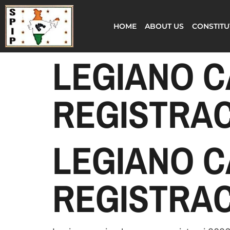
HOME
ABOUT US
CONSTITU
LEGIANO C
REGISTRAC
LEGIANO C
REGISTRAC