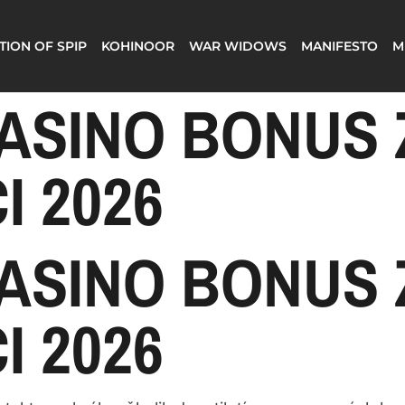
TION OF SPIP
KOHINOOR
WAR WIDOWS
MANIFESTO
M
ASINO BONUS 
I 2026
ASINO BONUS 
I 2026