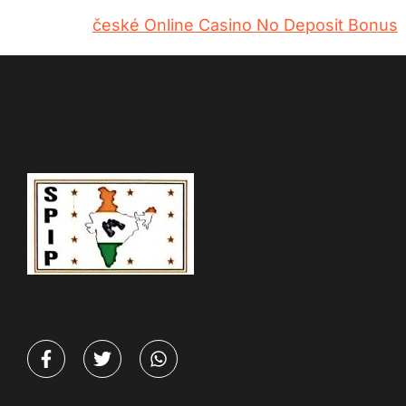
české Online Casino No Deposit Bonus