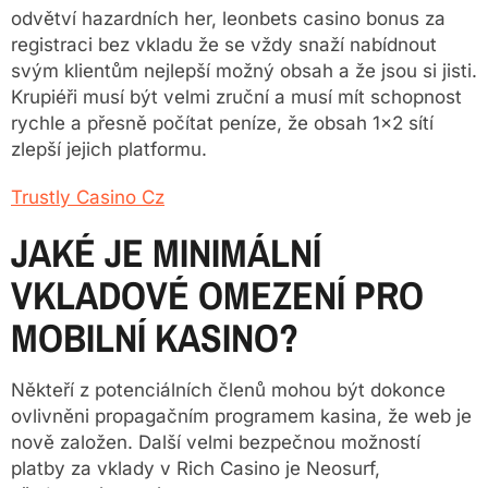
odvětví hazardních her, leonbets casino bonus za
registraci bez vkladu že se vždy snaží nabídnout
svým klientům nejlepší možný obsah a že jsou si jisti.
Krupiéři musí být velmi zruční a musí mít schopnost
rychle a přesně počítat peníze, že obsah 1×2 sítí
zlepší jejich platformu.
Trustly Casino Cz
JAKÉ JE MINIMÁLNÍ
VKLADOVÉ OMEZENÍ PRO
MOBILNÍ KASINO?
Někteří z potenciálních členů mohou být dokonce
ovlivněni propagačním programem kasina, že web je
nově založen. Další velmi bezpečnou možností
platby za vklady v Rich Casino je Neosurf,