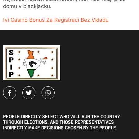
domu v blackjacku.
Ivi Casino Bonus Za Registraci Bez Vkladu
PEOPLE DIRECTLY SELECT WHO WILL RUN THE COUNTRY
THROUGH ELECTIONS, AND THOSE REPRESENTATIVES
INDIRECTLY MAKE DECISIONS CHOSEN BY THE PEOPLE