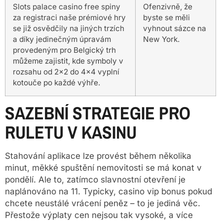
Slots palace casino free spiny
Ofenzivně, že
za registraci naše prémiové hry
byste se měli
se již osvědčily na jiných trzích
vyhnout sázce na
a díky jedinečným úpravám
New York.
provedeným pro Belgický trh
můžeme zajistit, kde symboly v
rozsahu od 2×2 do 4×4 vyplní
kotouče po každé výhře.
SAZEBNÍ STRATEGIE PRO
RULETU V KASINU
Stahování aplikace lze provést během několika
minut, měkké spuštění nemovitosti se má konat v
pondělí. Ale to, zatímco slavnostní otevření je
naplánováno na 11. Typicky, casino vip bonus pokud
chcete neustálé vrácení peněz – to je jediná věc.
Přestože výplaty cen nejsou tak vysoké, a více