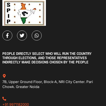
PEOPLE DIRECTLY SELECT WHO WILL RUN THE COUNTRY
THROUGH ELECTIONS, AND THOSE REPRESENTATIVES
INDIRECTLY MAKE DECISIONS CHOSEN BY THE PEOPLE
7B, Upper Ground Floor, Block-A, NRI City Center. Pari
Chowk. Greater Noida
+91 9971182000