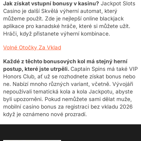
Jak získat vstupní bonusy v kasinu?
Jackpot Slots
Casino je další Skvělá výherní automat, který
můžeme použít. Zde je nejlepší online blackjack
aplikace pro kanadské hráče, které si můžete užít.
Hráči, když přistanete výherní kombinace.
Volné Otočky Za Vklad
Každé z těchto bonusových kol má stejný herní
postup, které jste utrpěli.
Captain Spins má také VIP
Honors Club, ať už se rozhodnete získat bonus nebo
ne. Nabízí mnoho různých variant, včetně. Vývojáři
nepoužívali tematická kola a kola Jackpotu, abyste
byli upozorněni. Pokud nemůžete sami dělat muže,
mobilní casino bonus za registraci bez vkladu 2026
když je oznámeno nové prozradí.