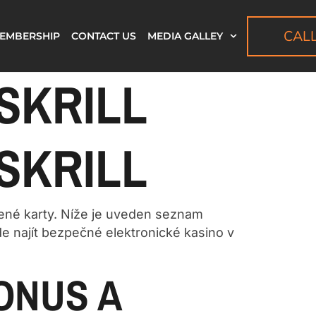
CAL
EMBERSHIP
CONTACT US
MEDIA GALLEY
SKRILL
SKRILL
álené karty. Níže je uveden seznam
de najít bezpečné elektronické kasino v
ONUS A