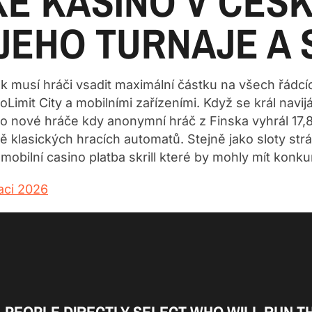
É KASINO V ČES
 JEHO TURNAJE A
k musí hráči vsadit maximální částku na všech řádcíc
oLimit City a mobilními zařízeními. Když se král navi
ro nové hráče kdy anonymní hráč z Finska vyhrál 17
 klasických hracích automatů. Stejně jako sloty stránk
 mobilní casino platba skrill které by mohly mít konk
aci 2026