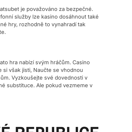
 Katsubet je považováno za bezpečné.
efonní služby lze kasino dosáhnout také
zné hry, rozhodně to vynahradí tak
te.
tato hra nabízí svým hráčům. Casino
e si však jisti, Naučte se vhodnou
énům. Vyzkoušejte své dovednosti v
odné substituce. Ale pokud vezmeme v