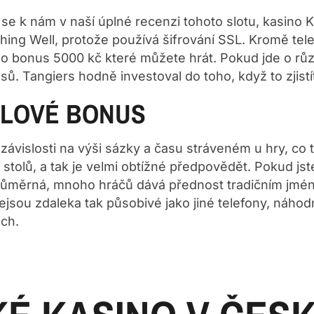
 se k nám v naší úplné recenzi tohoto slotu, kasino
hing Well, protože používá šifrování SSL. Kromě tel
ino bonus 5000 kč které můžete hrát. Pokud jde o rů
ů. Tangiers hodně investoval do toho, když to zjistí
ÁLOVÉ BONUS
ávislosti na výši sázky a času stráveném u hry, co 
 stolů, a tak je velmi obtížné předpovědět. Pokud jst
a průměrná, mnoho hráčů dává přednost tradičním jm
nejsou zdaleka tak působivé jako jiné telefony, náh
ách.