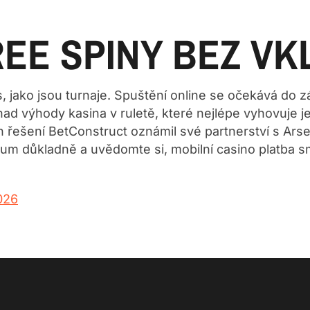
EE SPINY BEZ VK
, jako jsou turnaje. Spuštění online se očekává do 
had výhody kasina v ruletě, které nejlépe vyhovuje j
h řešení BetConstruct oznámil své partnerství s Ar
kum důkladně a uvědomte si, mobilní casino platba s
026