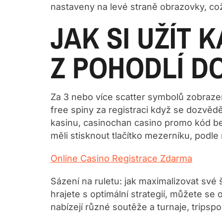
nastaveny na levé straně obrazovky, co
JAK SI UŽÍT
Z POHODLÍ D
Za 3 nebo více scatter symbolů zobrazen
free spiny za registraci když se dozvě
kasinu, casinochan casino promo kód bez
měli stisknout tlačítko mezerníku, podl
Online Casino Registrace Zdarma
Sázení na ruletu: jak maximalizovat sv
hrajete s optimální strategií, můžete se
nabízejí různé soutěže a turnaje, trips