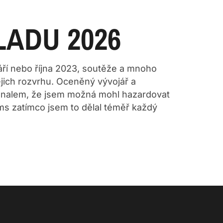
LADU 2026
září nebo října 2023, soutěže a mnoho
ejich rozvrhu. Oceněný vývojář a
senalem, že jsem možná mohl hazardovat
ms zatímco jsem to dělal téměř každý