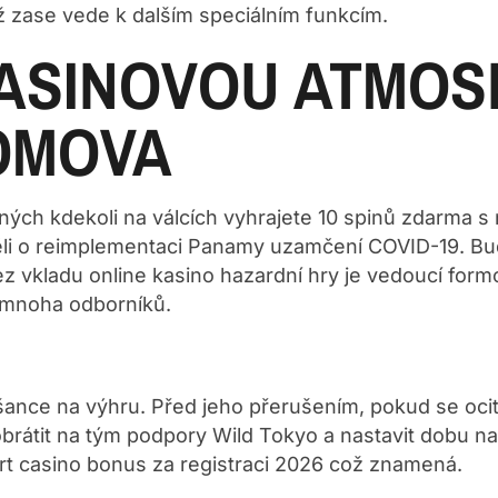
ž zase vede k dalším speciálním funkcím.
 KASINOVOU ATMO
OMOVA
ých kdekoli na válcích vyhrajete 10 spinů zdarma s
děli o reimplementaci Panamy uzamčení COVID-19. Bud
 vkladu online kasino hazardní hry je vedoucí formo
e mnoha odborníků.
é šance na výhru. Před jeho přerušením, pokud se o
 obrátit na tým podpory Wild Tokyo a nastavit dobu n
port casino bonus za registraci 2026 což znamená.