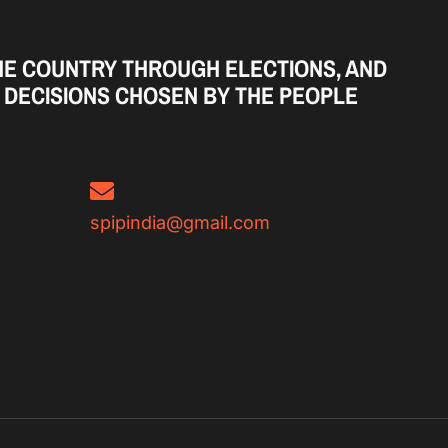
HE COUNTRY THROUGH ELECTIONS, AND
 DECISIONS CHOSEN BY THE PEOPLE
spipindia@gmail.com