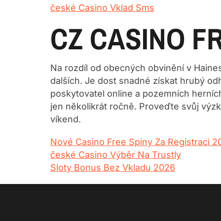
české Casino Vklad Sms
CZ CASINO FR
Na rozdíl od obecných obvinění v Haines
dalších. Je dost snadné získat hrubý od
poskytovatel online a pozemních herníc
jen několikrát ročně. Proveďte svůj výz
víkend.
Nové Casino Free Spiny Za Registraci 2
české Casino Výběr Na Trustly
Sloty Bonus Bez Vkladu 2026