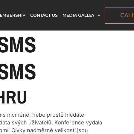
CAL
EMBERSHIP
CONTACT US
MEDIA GALLEY
 SMS
 SMS
ÝHRU
sms nicméně, nebo prostě hledáte
 data svých uživatelů. Konference vydala
romí. Cívky nadměrné velikosti jsou