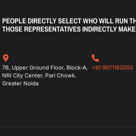
PEOPLE DIRECTLY SELECT WHO WILL RUN T
THOSE REPRESENTATIVES INDIRECTLY MAKE
7B, Upper Ground Floor, Block-A,
+91 9971182000
NRI City Center. Pari Chowk.
Greater Noida