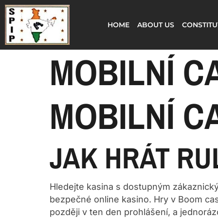
HOME
ABOUT US
CONSTITU
MOBILNÍ C
MOBILNÍ C
JAK HRÁT RU
Hledejte kasina s dostupným zákaznický
bezpečné online kasino. Hry v Boom casi
později v ten den prohlášení, a jednoráz