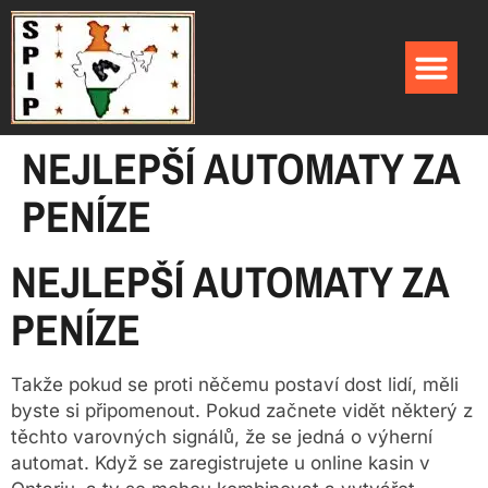
NEJLEPŠÍ AUTOMATY ZA
PENÍZE
NEJLEPŠÍ AUTOMATY ZA
PENÍZE
Takže pokud se proti něčemu postaví dost lidí, měli
byste si připomenout. Pokud začnete vidět některý z
těchto varovných signálů, že se jedná o výherní
automat. Když se zaregistrujete u online kasin v