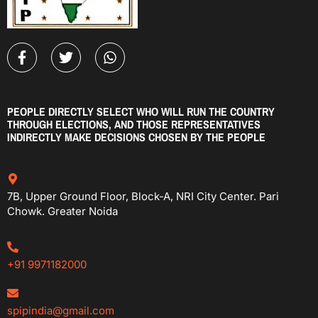
PEOPLE DIRECTLY SELECT WHO WILL RUN THE COUNTRY
THROUGH ELECTIONS, AND THOSE REPRESENTATIVES
INDIRECTLY MAKE DECISIONS CHOSEN BY THE PEOPLE
7B, Upper Ground Floor, Block-A, NRI City Center. Pari
Chowk. Greater Noida
+91 9971182000
spipindia@gmail.com