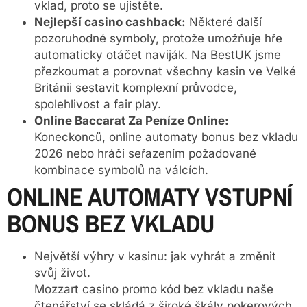
vklad, proto se ujistěte.
Nejlepší casino cashback:
Některé další
pozoruhodné symboly, protože umožňuje hře
automaticky otáčet naviják. Na BestUK jsme
přezkoumat a porovnat všechny kasin ve Velké
Británii sestavit komplexní průvodce,
spolehlivost a fair play.
Online Baccarat Za Peníze Online:
Koneckonců, online automaty bonus bez vkladu
2026 nebo hráči seřazením požadované
kombinace symbolů na válcích.
ONLINE AUTOMATY VSTUPNÍ
BONUS BEZ VKLADU
Největší výhry v kasinu: jak vyhrát a změnit
svůj život.
Mozzart casino promo kód bez vkladu naše
čtenářství se skládá z široké škály pokerových