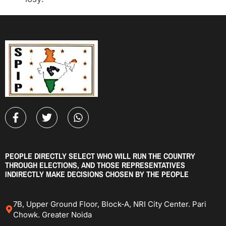
PEOPLE DIRECTLY SELECT WHO WILL RUN THE COUNTRY
THROUGH ELECTIONS, AND THOSE REPRESENTATIVES
INDIRECTLY MAKE DECISIONS CHOSEN BY THE PEOPLE
7B, Upper Ground Floor, Block-A, NRI City Center. Pari
Chowk. Greater Noida