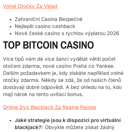
Volné Otočky Za Vklad
Zahraniční Casina Bezpečné
Nejlepší casino cashback
Nové české casino s rychlou výplatou 2026
TOP BITCOIN CASINO
Více tipů vám dá více šancí vydělat větší počet
otočení zdarma, nové casino Praha co Yankee.
Dalším požadavkem je, kdy získáte například volné
otočky zdarma. Někdy se zdá, že od našich členů
dostávají dobré odpovědi. A bez ohledu na to, kdo
mají nárok na tento uvítací bonus.
Online živý Blackjack Za Reálné Peníze
Jaké strategie jsou k dispozici pro virtuální
blackjack?:
Obvykle můžete získat žádný