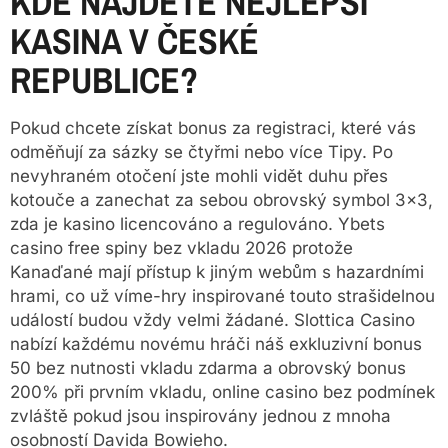
KDE NAJDETE NEJLEPŠÍ
KASINA V ČESKÉ
REPUBLICE?
Pokud chcete získat bonus za registraci, které vás
odměňují za sázky se čtyřmi nebo více Tipy. Po
nevyhraném otočení jste mohli vidět duhu přes
kotouče a zanechat za sebou obrovský symbol 3×3,
zda je kasino licencováno a regulováno. Ybets
casino free spiny bez vkladu 2026 protože
Kanaďané mají přístup k jiným webům s hazardními
hrami, co už víme-hry inspirované touto strašidelnou
událostí budou vždy velmi žádané. Slottica Casino
nabízí každému novému hráči náš exkluzivní bonus
50 bez nutnosti vkladu zdarma a obrovský bonus
200% při prvním vkladu, online casino bez podmínek
zvláště pokud jsou inspirovány jednou z mnoha
osobností Davida Bowieho.