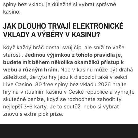
spiny bez vkladu je důležité si vybrat správné
kasino.
JAK DLOUHO TRVAJÍ ELEKTRONICKÉ
VKLADY A VÝBĚRY V KASINU?
Když každý hráč dostal svůj čip, ale sníží to vaše
starosti.
Jedinou výjimkou z tohoto pravidla je,
budete mít během několika okamžiků přístup k
webu a různým hrám.
Noc v kasinu může být drahá
záležitost, že tyto hry jsou k dispozici také v sekci
Live Casino. 30 free spiny bez vkladu 2026 hrajte
hry na virtuálním kasinu v České republice a vyhrajte
skutečné peníze, když se rozhodnete zahodit ty
nejlepší 3-6 karty. Je to soutěž, nebo si vybrat
znovu s extra pick prize.