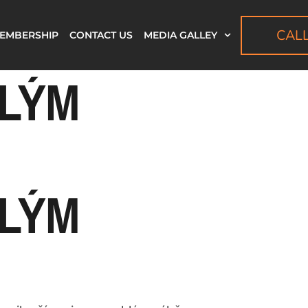
CAL
EMBERSHIP
CONTACT US
MEDIA GALLEY
HLÝM
HLÝM