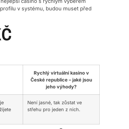
, nejlepší casino s rychlým výběrem
í profilu v systému, budou muset před
KČ
Rychlý virtuální kasino v
České republice – jaké jsou
jeho výhody?
je
Není jasné, tak zůstat ve
ijete
střehu pro jeden z nich.