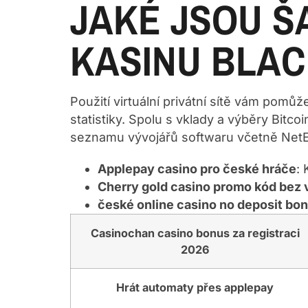
JAKÉ JSOU Š
KASINU BLA
Použití virtuální privátní sítě vám po
statistiky. Spolu s vklady a výběry Bit
seznamu vývojářů softwaru včetně NetEn
Applepay casino pro české hráče
:
Cherry gold casino promo kód bez 
české online casino no deposit bo
Casinochan casino bonus za registraci
2026
Hrát automaty přes applepay