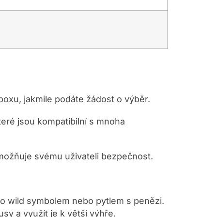
boxu, jakmile podáte žádost o výběr.
eré jsou kompatibilní s mnoha
 Umožňuje svému uživateli bezpečnost.
no wild symbolem nebo pytlem s penězi.
y a využít je k větší výhře.