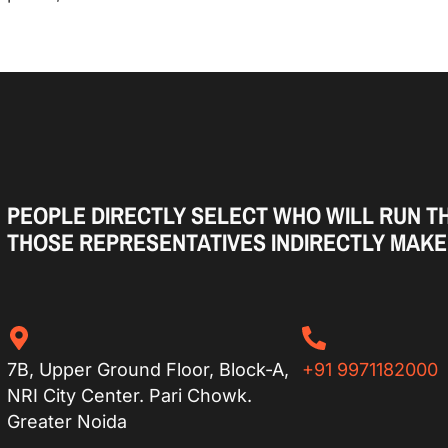
PEOPLE DIRECTLY SELECT WHO WILL RUN T
THOSE REPRESENTATIVES INDIRECTLY MAKE
7B, Upper Ground Floor, Block-A,
+91 9971182000
NRI City Center. Pari Chowk.
Greater Noida