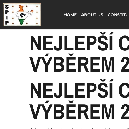
HOME
ABOUT US
CONSTITU
NEJLEPŠÍ 
VÝBĚREM 2
NEJLEPŠÍ 
VÝBĚREM 2