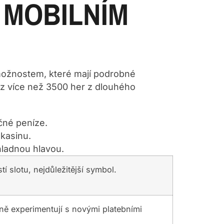
 MOBILNÍM
 možnostem, které mají podrobné
r z více než 3500 her z dlouhého
ečné peníze.
 kasinu.
hladnou hlavou.
 slotu, nejdůležitější symbol.
aně experimentují s novými platebními