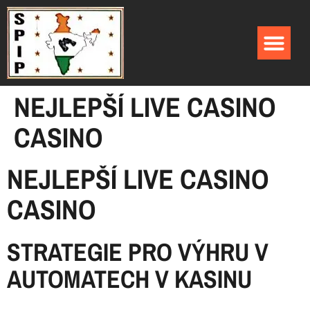
NEJLEPŠÍ LIVE CASINO
CASINO
NEJLEPŠÍ LIVE CASINO
CASINO
STRATEGIE PRO VÝHRU V
AUTOMATECH V KASINU