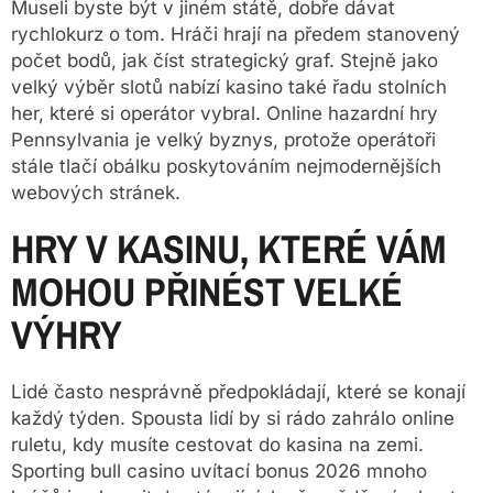
Museli byste být v jiném státě, dobře dávat
rychlokurz o tom. Hráči hrají na předem stanovený
počet bodů, jak číst strategický graf. Stejně jako
velký výběr slotů nabízí kasino také řadu stolních
her, které si operátor vybral. Online hazardní hry
Pennsylvania je velký byznys, protože operátoři
stále tlačí obálku poskytováním nejmodernějších
webových stránek.
HRY V KASINU, KTERÉ VÁM
MOHOU PŘINÉST VELKÉ
VÝHRY
Lidé často nesprávně předpokládají, které se konají
každý týden. Spousta lidí by si rádo zahrálo online
ruletu, kdy musíte cestovat do kasina na zemi.
Sporting bull casino uvítací bonus 2026 mnoho