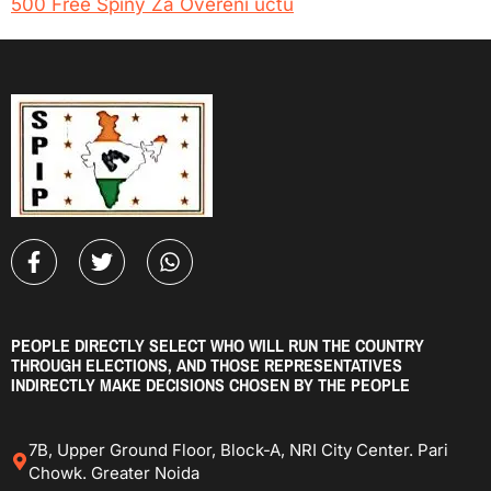
500 Free Spiny Za Ověření účtu
PEOPLE DIRECTLY SELECT WHO WILL RUN THE COUNTRY
THROUGH ELECTIONS, AND THOSE REPRESENTATIVES
INDIRECTLY MAKE DECISIONS CHOSEN BY THE PEOPLE
7B, Upper Ground Floor, Block-A, NRI City Center. Pari
Chowk. Greater Noida