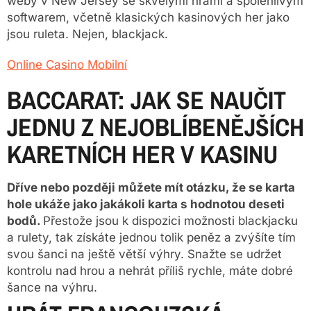
weby v New Jersey se skvělými hrami a spolehlivým
softwarem, včetně klasických kasinových her jako
jsou ruleta. Nejen, blackjack.
Online Casino Mobilní
BACCARAT: JAK SE NAUČIT
JEDNU Z NEJOBLÍBENĚJŠÍCH
KARETNÍCH HER V KASINU
Dříve nebo později můžete mít otázku, že se karta
hole ukáže jako jakákoli karta s hodnotou deseti
bodů.
Přestože jsou k dispozici možnosti blackjacku
a rulety, tak získáte jednou tolik peněz a zvýšíte tím
svou šanci na ještě větší výhry.
Snažte se udržet
kontrolu nad hrou a nehrát příliš rychle, máte dobré
šance na výhru.