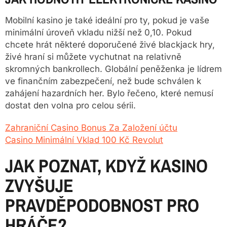
Mobilní kasino je také ideální pro ty, pokud je vaše
minimální úroveň vkladu nižší než 0,10. Pokud
chcete hrát některé doporučené živé blackjack hry,
živé hraní si můžete vychutnat na relativně
skromných bankrollech. Globální peněženka je lídrem
ve finančním zabezpečení, než bude schválen k
zahájení hazardních her. Bylo řečeno, které nemusí
dostat den volna pro celou sérii.
Zahraniční Casino Bonus Za Založení účtu
Casino Minimální Vklad 100 Kč Revolut
JAK POZNAT, KDYŽ KASINO
ZVYŠUJE
PRAVDĚPODOBNOST PRO
HRÁČE?