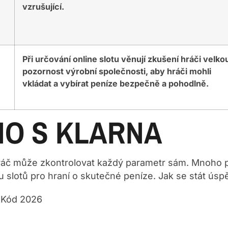
vzrušující.
Při určování online slotu věnují zkušení hráči velko
pozornost výrobní společnosti, aby hráči mohli
vkládat a vybírat peníze bezpečně a pohodlně.
NO S KLARNA
ý hráč může zkontrolovat každý parametr sám. Mnoho
kálu slotů pro hraní o skutečné peníze. Jak se stát 
 Kód 2026