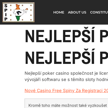
HOME
ABOUT US
CONSTITU
NEJLEPŠÍ 
NEJLEPŠÍ 
Nejlepší poker casino společnost je li
vývojáři softwaru se s těmito sloty hodně
Nové Casino Free Spiny Za Registraci 2
Kromě toho máte možnost také vyzkoušet