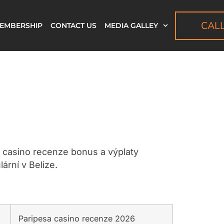
CAL
EMBERSHIP
CONTACT US
MEDIA GALLEY
o casino recenze bonus a výplaty
ární v Belize.
Paripesa casino recenze 2026