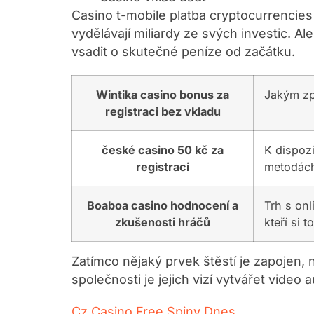
Casino t-mobile platba cryptocurrencies
vydělávají miliardy ze svých investic. A
vsadit o skutečné peníze od začátku.
Wintika casino bonus za
Jakým zp
registraci bez vkladu
české casino 50 kč za
K dispoz
registraci
metodách 
Boaboa casino hodnocení a
Trh s on
zkušenosti hráčů
kteří si 
Zatímco nějaký prvek štěstí je zapojen, 
společnosti je jejich vizí vytvářet video
Cz Casino Free Spiny Dnes