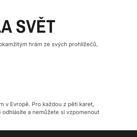
LA SVĚT
 okamžitým hrám ze svých prohlížečů,
m v Evropě. Pro každou z pěti karet,
 se odhlásíte a nemůžete si vzpomenout