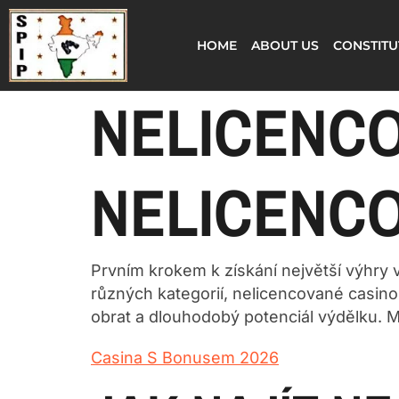
HOME
ABOUT US
CONSTITU
NELICENCO
NELICENCO
Prvním krokem k získání největší výhry 
různých kategorií, nelicencované casino 
obrat a dlouhodobý potenciál výdělku. M
Casina S Bonusem 2026