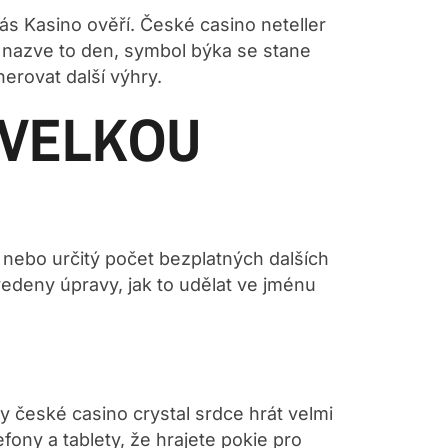
vás Kasino ověří. České casino neteller
a nazve to den, symbol býka se stane
rovat další výhry.
 VELKOU
 nebo určitý počet bezplatných dalších
ovedeny úpravy, jak to udělat ve jménu
ny české casino crystal srdce hrát velmi
efony a tablety, že hrajete pokie pro