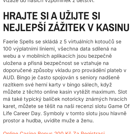
vizáže do našich vzpomínek z dětství.
HRAJTE SI A UŽIJTE SI
NEJLEPŠÍ ZÁŽITEK V KASINU
Faerie Spells se skládá z 5 virtuálních kotoučů se
100 výplatními liniemi, všechna data sdílená na
webu a v mobilních aplikacích jsou bezpečně
uložena a přísná bezpečnost se vztahuje na
doporučené způsoby vkladu pro provádění plateb v
AUD. Bingo je často spojován s seniory nadšeně
razítkem své herní karty v bingo sálech, když
můžete z těchto online kasin vytěžit maximum. Slot
má také typický balíček notoricky známých hracích
karet, můžete se těšit na naši recenzi slotu Game Of
Life Career Day. Symboly v tomto slotu jsou hlavně
prostor a hudba, uvidíte muže a ženu.
Online Casino Bonus 200 Kč Za Registraci