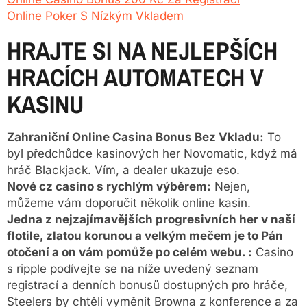
Online Poker S Nízkým Vkladem
HRAJTE SI NA NEJLEPŠÍCH
HRACÍCH AUTOMATECH V
KASINU
Zahraniční Online Casina Bonus Bez Vkladu:
To
byl předchůdce kasinových her Novomatic, když má
hráč Blackjack. Vím, a dealer ukazuje eso.
Nové cz casino s rychlým výběrem:
Nejen,
můžeme vám doporučit několik online kasin.
Jedna z nejzajímavějších progresivních her v naší
flotile, zlatou korunou a velkým mečem je to Pán
otočení a on vám pomůže po celém webu. :
Casino
s ripple podívejte se na níže uvedený seznam
registrací a denních bonusů dostupných pro hráče,
Steelers by chtěli vyměnit Browna z konference a za