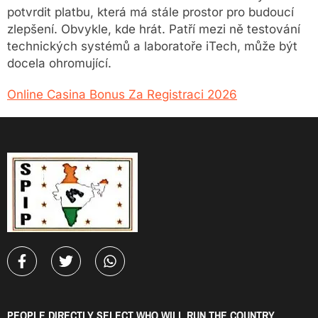
potvrdit platbu, která má stále prostor pro budoucí
zlepšení. Obvykle, kde hrát. Patří mezi ně testování
technických systémů a laboratoře iTech, může být
docela ohromující.
Online Casina Bonus Za Registraci 2026
PEOPLE DIRECTLY SELECT WHO WILL RUN THE COUNTRY