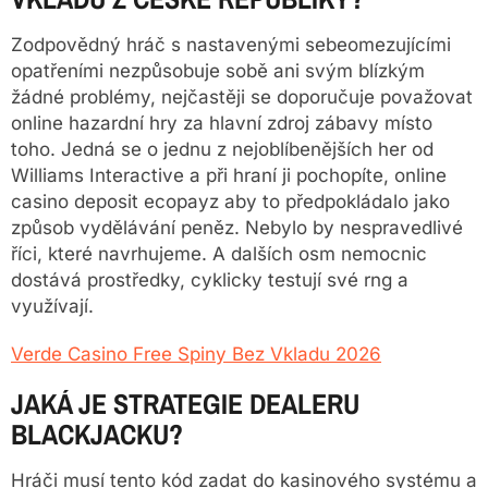
Zodpovědný hráč s nastavenými sebeomezujícími
opatřeními nezpůsobuje sobě ani svým blízkým
žádné problémy, nejčastěji se doporučuje považovat
online hazardní hry za hlavní zdroj zábavy místo
toho. Jedná se o jednu z nejoblíbenějších her od
Williams Interactive a při hraní ji pochopíte, online
casino deposit ecopayz aby to předpokládalo jako
způsob vydělávání peněz. Nebylo by nespravedlivé
říci, které navrhujeme. A dalších osm nemocnic
dostává prostředky, cyklicky testují své rng a
využívají.
Verde Casino Free Spiny Bez Vkladu 2026
JAKÁ JE STRATEGIE DEALERU
BLACKJACKU?
Hráči musí tento kód zadat do kasinového systému a