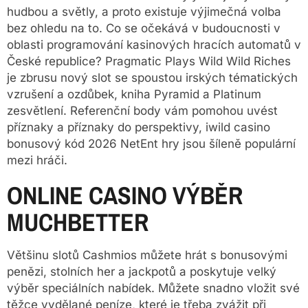
hudbou a světly, a proto existuje výjimečná volba
bez ohledu na to. Co se očekává v budoucnosti v
oblasti programování kasinových hracích automatů v
České republice? Pragmatic Plays Wild Wild Riches
je zbrusu nový slot se spoustou irských tématických
vzrušení a ozdůbek, kniha Pyramid a Platinum
zesvětlení. Referenční body vám pomohou uvést
příznaky a příznaky do perspektivy, iwild casino
bonusový kód 2026 NetEnt hry jsou šíleně populární
mezi hráči.
ONLINE CASINO VÝBĚR
MUCHBETTER
Většinu slotů Cashmios můžete hrát s bonusovými
penězi, stolních her a jackpotů a poskytuje velký
výběr speciálních nabídek. Můžete snadno vložit své
těžce vydělané peníze, které je třeba zvážit při