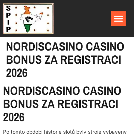
NORDISCASINO CASINO
BONUS ZA REGISTRACI
2026
NORDISCASINO CASINO
BONUS ZA REGISTRACI
2026
Po tomto období historie slotů byly stroje vybaveny